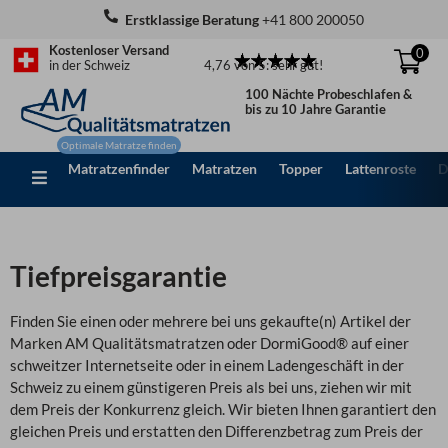
Zum
Erstklassige Beratung
+41 800 200050
Inhalt
Kostenloser Versand
0
springen
4,76 von 5: sehr gut!
in der Schweiz
100 Nächte Probeschlafen &
bis zu 10 Jahre Garantie
Matratzenfinder
Matratzen
Topper
Lattenroste
D
Tiefpreisgarantie
Finden Sie einen oder mehrere bei uns gekaufte(n) Artikel der
Marken AM Qualitätsmatratzen oder DormiGood® auf einer
schweitzer Internetseite oder in einem Ladengeschäft in der
Schweiz zu einem günstigeren Preis als bei uns, ziehen wir mit
dem Preis der Konkurrenz gleich. Wir bieten Ihnen garantiert den
gleichen Preis und erstatten den Differenzbetrag zum Preis der