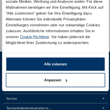
soziale Medien, Werbung und Analysen weiter. Für diese
Maßnahmen benötigen wir Ihre Einwilligung. Mit Klick auf
Wir beraten Sie gerne:
"Alle zustimmen" geben Sie Ihre Einwilligung dazu.
Per Telefon:
+
41 800 200050
Alternativ können Sie individuelle Privatsphäre-
Einstellungen vornehmen oder nur notwendige Cookies
Per E-Mail:
info@am-qualitaetsmatratzen.ch
zulassen. Ausführliche Informationen erhalten Sie in
unserer
Cookie-Richtlinie
. Sie haben jederzeit die
Vor Ort
in unseren Showrooms
Möglichkeit Ihrer Zustimmung zu widersprechen.
Alle zulassen
Anpassen
Produkte
Service
Taschenfederkernmatratze in ...