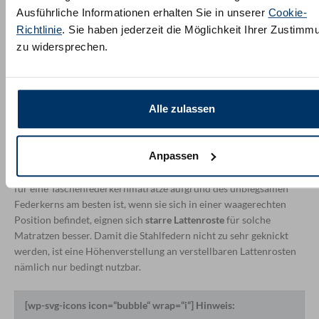
Da Taschenfederkernmatratzen so gut durchlüftet werden, sind
Ausführliche Informationen erhalten Sie in unserer
Cookie-
sie für Personen, die schnell frieren, nur begrenzt geeignet. Des
Richtlinie
. Sie haben jederzeit die Möglichkeit Ihrer Zustimm
Weiteren sind Taschenfederkernmatratzen schwerer zu
zu widersprechen.
transportieren als beispielsweise Kaltschaummatratzen: Der
Federkern im Inneren einer Taschenfederkernmatratze darf
nämlich nur vakuumiert geknickt oder zusammengerollt werden,
weil andernfalls die Federn beeinträchtigt werden könnten. Wir
Alle zulassen
raten Ihnen daher, einmal entpackte Taschenfederkernmatratzen
immer im Ganzen zu transportieren, um möglichen Schäden an
den Stahlfedern vorzubeugen.
Anpassen
Ähnliches gilt für verstellbare oder elektrische Lattenroste: Da es
für eine Taschenfederkernmatratze aufgrund des unbiegsamen
Federkerns am besten ist, wenn sie sich in einer waagerechten
Position befindet, eignen sich
starre Lattenroste
für solche
Matratzen besser. Damit die Stahlfedern nicht zu sehr geknickt
werden, ist eine Höhenverstellung an verstellbaren Lattenrosten
nämlich nur bedingt nutzbar.
[wp-svg-icons icon=“bubble“ wrap=“i“] Hinweis: