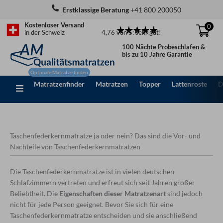
Zum
Erstklassige Beratung
+41 800 200050
Inhalt
Kostenloser Versand
0
springen
4,76 von 5: sehr gut!
in der Schweiz
100 Nächte Probeschlafen &
bis zu 10 Jahre Garantie
Matratzenfinder
Matratzen
Topper
Lattenroste
D
Taschenfederkernmatratze ja oder nein? Das sind die Vor- und
Nachteile von Taschenfederkernmatratzen
Die Taschenfederkernmatratze ist in vielen deutschen
Schlafzimmern vertreten und erfreut sich seit Jahren großer
Beliebtheit. Die
Eigenschaften dieser Matratzenart
sind jedoch
nicht für jede Person geeignet. Bevor Sie sich für eine
Taschenfederkernmatratze entscheiden und sie anschließend