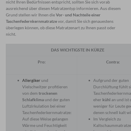
nicht Ihren Bedürfnissen entspricht, sollten Sie sich vorab
ausreichend über diesen Matratzentyp informieren. Aus diesem
Grund stellen wir Ihnen die
Vor- und Nachteile einer
Taschenfedernkernmatratze
vor, damit Sie sich genauestens
überlegen können, ob diese Matratzenart zu Ihnen passt oder
nicht.
DAS WICHTIGSTE IN KÜRZE
Pro:
Contra:
Allergiker
und
Aufgrund der guten
Vielschwitzer profitieren
Durchlüftung fühlt s
von dem
trockenen
Taschenfederkernma
Schlafklima
und der guten
eher
kühl
an und ist 
Luftzirkulation bei einer
weniger für Leute ge
Taschenfederkernmatratze:
denen schnell kalt wi
Auf diese Weise gelangen
Im Vergleich zu
Wärme und Feuchtigkeit
Kaltschaummatratz