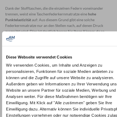
Dank der Stofftaschen, die die einzelnen Federn voneinander
trennen, weist eine Taschenfederkernmatratze eine
hohe
Punktelastizität
auf: Aus diesem Grund gibt eine solche
Federkernmatratze nur an den Stellen nach, auf denen Druck
ausgeübt wird. Dies ist deutlich besser für Ihren Körper, da so
Schultern und Hüfte beim Schlafen in Seitenlage optimal
einsinken können. Ferner bleiben Taschenfederkernmatratzen
länger haltbar
als andere Matratzen, weil sie unverzüglich zurück
in ihren Ursprungszustand gelangen, sobald der Druck von einer
Diese Webseite verwendet Cookies
Stelle genommen wird. Mittels dieser
Formstabilität
wird zudem
Wir verwenden Cookies, um Inhalte und Anzeigen zu
die Entstehung von Liegekuhlen vermieden.
personalisieren, Funktionen für soziale Medien anbieten zu
Des Weiteren quietschen die Stahlfedern von
können und die Zugriffe auf unsere Website zu analysieren.
Taschenfederkernmatratzen nicht, sodass ein solcher
Außerdem geben wir Informationen zu Ihrer Verwendung uns
Matratzentyp besonders
geräuschlos
ist und sich deswegen
Website an unsere Partner für soziale Medien, Werbung und
perfekt für geräuschempfindliche oder aktive Schläfer, die sich im
Analysen weiter. Für diese Maßnahmen benötigen wir Ihre
Schlaf viel bewegen, eignet.
Einwilligung. Mit Klick auf "Alle zustimmen" geben Sie Ihre
Einwilligung dazu. Alternativ können Sie individuelle Privatsp
Nachteile einer Taschenfederkernmatratze
Einstellungen vornehmen oder nur notwendige Cookies zula