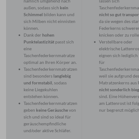
nämlich umgehend nach
lassen sich
außen, sodass sich
kein
Taschenfederkernma
Schimmel
bilden kann und
nicht so gut transpor
sich Milben nicht einnisten
da sie wegen des sta
können.
Federkerns schwerer
Dank der
hohen
knicken oder zu rolle
Punktelastizität
passt sich
Verstellbare oder
eine
elektrische Lattenro
Taschenfederkernmatratze
eignen sich lediglich
optimal an Ihren Körper an.
für
Taschenfederkernmatratzen
Taschenfederkernmat
sind besonders
langlebig
weil sie aufgrund de
und formstabil
, sodass
Matratzenkerns aus 
keine Liegekuhlen
nicht sonderlich bie
entstehen können.
sind. Eine Höhenvers
Taschenfederkernmatratzen
am Lattenrost ist fol
geben
keine Geräusche
von
nur begrenzt möglich
sich und sind so ideal für
geräuschempfindliche
und/oder aktive Schläfer.