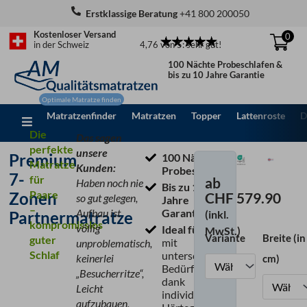
Zum
Erstklassige Beratung
+41 800 200050
Inhalt
Kostenloser Versand
0
springen
4,76 von 5: sehr gut!
in der Schweiz
100 Nächte Probeschlafen &
bis zu 10 Jahre Garantie
Matratzenfinder
Matratzen
Topper
Lattenroste
D
Die
Das sagen
perfekte
unsere
Premium
100 Nächte
Matratze
Kunden:
Probeschlafen
7-
für
ab
Haben noch nie
Bis zu 10
Paare
Zonen
CHF
579.90
so gut gelegen,
Jahre
–
Aufbau ist
Garantie
Partnermatratze
(inkl.
kompromisslos
völlig
Ideal für Paare
MwSt.)
Variante
Breite (in
guter
Premium
mit
unproblematisch,
Schlaf
unterschiedlichen
7-
keinerlei
cm)
Bedürfnissen
Zonen
„Besucherritze“,
dank
Partnermatratze
Leicht
individuellen
Menge
aufzubauen,