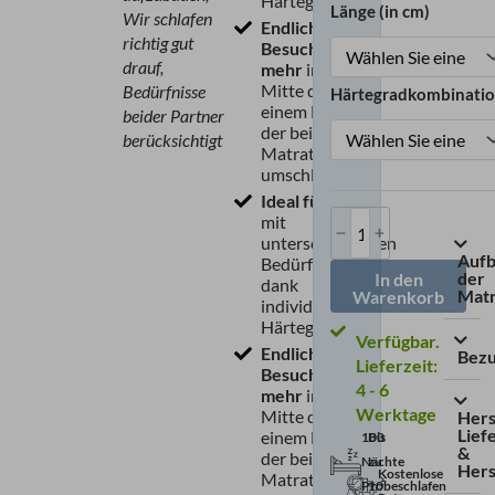
Härtegraden
Länge (in cm)
Wir schlafen
Endlich keine
richtig gut
Besucherritze
drauf,
mehr
in der
Mitte dank
Bedürfnisse
Härtegradkombinati
einem Bezug,
beider Partner
der beide
berücksichtigt
Matratzenkerne
umschließt
Ideal für Paare
mit
unterschiedlichen
Auf
Bedürfnissen
der
In den
dank
Mat
Warenkorb
individuellen
Härtegraden
Endlich keine
Bez
Lieferzeit:
Besucherritze
4 - 6
mehr
in der
Werktage
Mitte dank
Hers
Lief
einem Bezug,
Bis
100
&
der beide
zu
Nächte
Hers
Kostenlose
Matratzenkerne
10
Probeschlafen