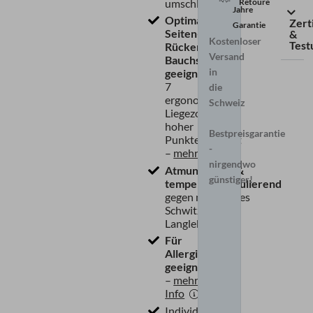
Retoure
umschließt
Jahre
Optimal für
Zert
Garantie
Seiten-,
&
Kostenloser
Test
Rücken- &
Versand
Bauchschläfer
in
geeignet,
dank
7
die
ergonomischen
Schweiz
Liegezonen &
hoher
Bestpreisgarantie
Punktelastizität
-
–
mehr Info
nirgendwo
Atmungsaktiv &
günstiger!
temperaturregulierend
gegen nächtliches
Schwitzen & für
Langlebigkeit
Für
Allergiker
geeignet
–
mehr
Info
Individuell