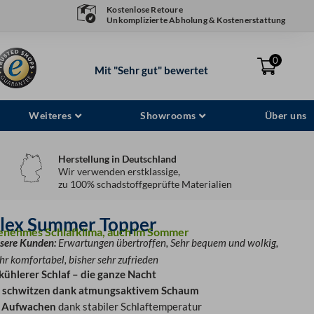
Kostenlose Retoure
Unkomplizierte Abholung & Kostenerstattung
0
Mit "Sehr gut" bewertet
Weiteres
Showrooms
Über uns
Herstellung in Deutschland
Wir verwenden erstklassige,
zu 100% schadstoffgeprüfte Materialien
lex Summer Topper
genehmes Schlafklima, auch im Sommer
sere Kunden:
Erwartungen übertroffen, Sehr bequem und wolkig,
hr komfortabel, bisher sehr zufrieden
kühlerer Schlaf – die ganze Nacht
 schwitzen dank atmungsaktivem Schaum
s Aufwachen
dank stabiler Schlaftemperatur