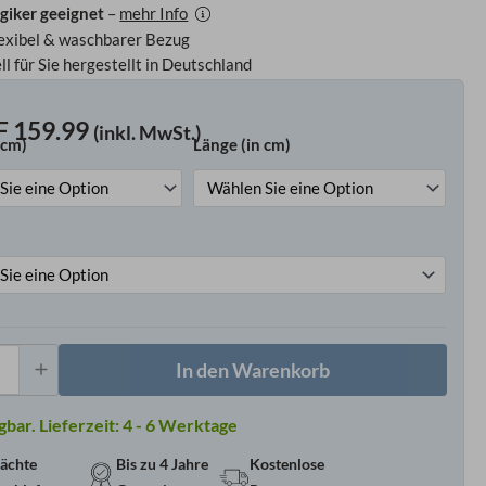
rgiker geeignet
–
mehr Info
flexibel & waschbarer Bezug
ll für Sie hergestellt in Deutschland
F
159.99
(inkl. MwSt.)
 cm)
Länge (in cm)
ClimaFlex
Summer
Topper
Menge
In den Warenkorb
Lieferzeit:
4 - 6 Werktage
ächte
Bis zu 4 Jahre
Kostenlose