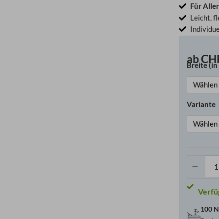
Für Alle
Leicht, 
Individue
ab
CH
Breite (in
Variante
100 N