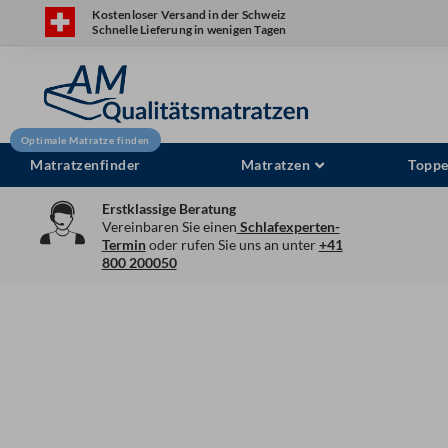
Zum
Kostenloser Versand in der Schweiz
Schnelle Lieferung in wenigen Tagen
Inhalt
springen
Matratzenfinder
Matratzen
Toppe
Erstklassige Beratung
Vereinbaren Sie einen
Schlafexperten-
Termin
oder rufen Sie uns an unter
+41
800 200050