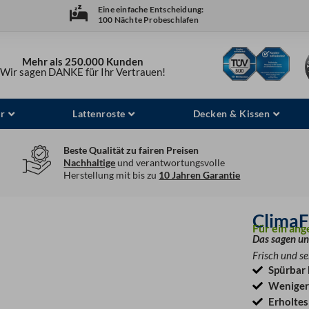
Eine einfache Entscheidung:
100 Nächte Probeschlafen
Mehr als 250.000 Kunden
Wir sagen DANKE für Ihr Vertrauen!
r
Lattenroste
Decken & Kissen
Beste Qualität zu fairen Preisen
Nachhaltige
und verantwortungsvolle
Herstellung mit bis zu
10 Jahren Garantie
ClimaF
Für ein an
Das sagen un
Frisch und se
Spürbar 
Weniger
Erholte