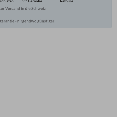
schlafen
Garantie
Retoure
er Versand in die Schweiz
garantie - nirgendwo günstiger!