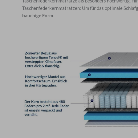
Taschenfederkernmatratze als besonders hochwertig. Hi
Taschenfederkernmatratzen: Um für das optimale Schlafge
bauchige Form
.