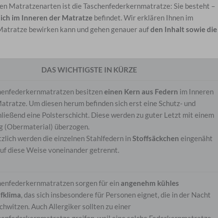
n Matratzenarten ist die Taschenfederkernmatratze: Sie besteht –
sich im Inneren der Matratze
befindet. Wir erklären Ihnen im
r Matratze bewirken kann und gehen genauer auf
den Inhalt sowie die
DAS WICHTIGSTE IN KÜRZE
henfederkernmatratzen besitzen
einen Kern aus Federn
im Inneren
atratze. Um diesen herum befinden sich erst eine Schutz- und
ließend eine Polsterschicht. Diese werden zu guter Letzt mit einem
g (Obermaterial) überzogen.
zlich werden die einzelnen Stahlfedern in
Stoffsäckchen
eingenäht
uf diese Weise voneinander getrennt.
henfederkernmatratzen sorgen für ein
angenehm kühles
afklima
, das sich insbesondere für Personen eignet, die in der Nacht
schwitzen. Auch Allergiker sollten zu einer
enfederkernmatratze greifen, weil eine solche Federkernmatratze