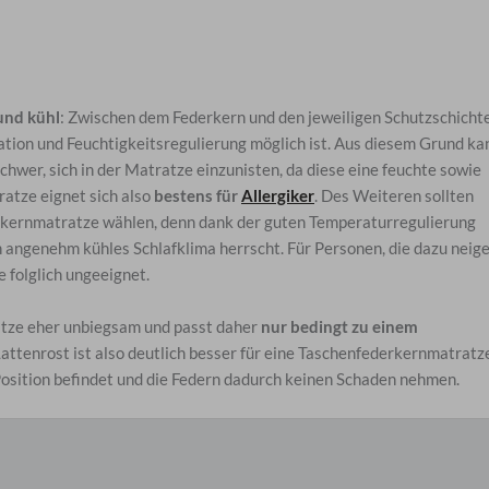
und kühl
: Zwischen dem Federkern und den jeweiligen Schutzschicht
lation und Feuchtigkeitsregulierung möglich ist. Aus diesem Grund ka
chwer, sich in der Matratze einzunisten, da diese eine feuchte sowie
tze eignet sich also
bestens für
Allergiker
. Des Weiteren sollten
rkernmatratze wählen, denn dank der guten Temperaturregulierung
ngenehm kühles Schlafklima herrscht. Für Personen, die dazu neige
e folglich ungeeignet.
atze eher unbiegsam und passt daher
nur bedingt zu einem
 Lattenrost ist also deutlich besser für eine Taschenfederkernmatratz
Position befindet und die Federn dadurch keinen Schaden nehmen.