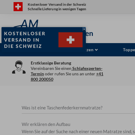
Zum
Kostenloser Versand in der Schweiz
Schnelle Lieferung in wenigen Tagen
Inhalt
springen
Matratzenfinder
Matratzen
Toppe
Erstklassige Beratung
Vereinbaren Sie einen
Schlafexperten-
Termin
oder rufen Sie uns an unter
+41
800 200050
Was ist eine Taschenfederkernmatratze?
Wir erklären den Aufbau
Wenn Sie auf der Suche nach einer neuen Matratze sind, s