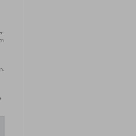
en
nn
n,
e