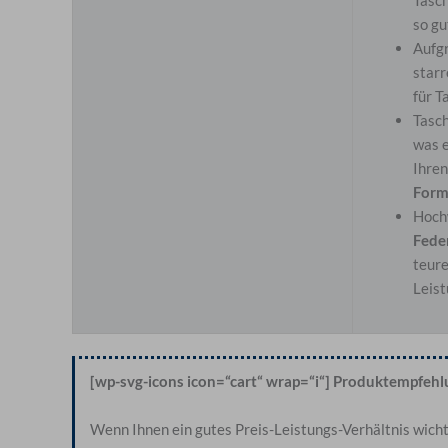
so gu
Aufg
starr
für T
Tasc
was e
Ihren
Forms
Hoch
Fede
teure
Leist
[wp-svg-icons icon=“cart“ wrap=“i“] Produktempfeh
Wenn Ihnen ein gutes Preis-Leistungs-Verhältnis wicht