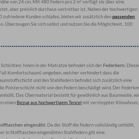
öhe von 24 cm. Mit 480 Federn pro 2 m² verfügt sie über eine
tet, aber preislich durchaus vertretbar ist. Neben der hochwertigen
 zufriedene Kunden schlafen, bieten wir zusätzlich den
passenden
n. Überzeugen Sie sich selbst und nutzen Sie die Möglichkeit, 100
chichten: Innen in der Matratze befindet sich der
Federkern
. Diese
m Fall Komfortschaum) umgeben, welcher verhindert dass die
aumstoffschicht und den Stahlfedern befindet sich zusätzlich eine
 die Polsterschicht nicht von den Federn beschädigt wird. Der Federke
umhüllt. Das Obermaterial besteht für gewöhnlich aus Baumwolle, wi
en einen
Bezug aus hochwertigem Tencel
mit versteppter Klimafaser,
tofftaschen eingenäht
. Da der Stoff die Federn vollständig umhüllt,
er in Stofftaschen eingenähten Stahlfedern gilt eine