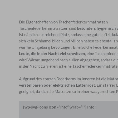
Die Eigenschaften von Taschenfederkernmatratzen
Taschenfederkernmatratzen sind
besonders hygienisch 
ist nämlich ausreichend Platz, sodass eine gute Luftzirku
sich kein Schimmel bilden und Milben haben es ebenfalls s
warme Umgebung bevorzugen. Eine solche Federkernmatra
Leute, die in der Nacht viel schwitzen
, eine Taschenfede
wird Wärme umgehend nach außen abgegeben, sodass ein a
in der Nacht zu frieren, ist eine Taschenfederkernmatratz
Aufgrund des starren Federkerns im Inneren ist die Matr
verstellbaren oder elektrischen Lattenrost
. Ein starrer
geeignet, da sich die Matratze so in einer waagerechten 
[wp-svg-icons icon=“info“ wrap=“i“] Info: