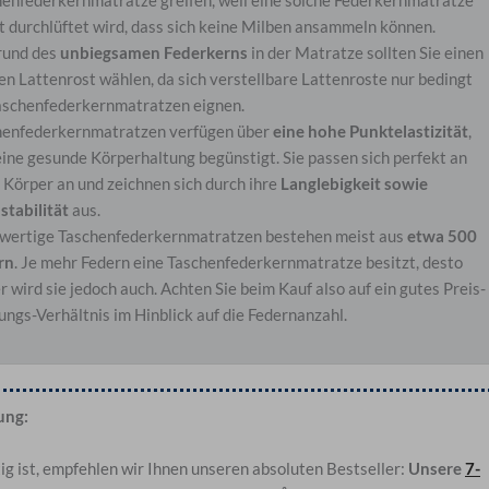
t durchlüftet wird, dass sich keine Milben ansammeln können.
rund des
unbiegsamen Federkerns
in der Matratze sollten Sie einen
en Lattenrost wählen, da sich verstellbare Lattenroste nur bedingt
aschenfederkernmatratzen eignen.
henfederkernmatratzen verfügen über
eine hohe Punktelastizität
,
ine gesunde Körperhaltung begünstigt. Sie passen sich perfekt an
 Körper an und zeichnen sich durch ihre
Langlebigkeit sowie
tabilität
aus.
wertige Taschenfederkernmatratzen bestehen meist aus
etwa 500
rn
. Je mehr Federn eine Taschenfederkernmatratze besitzt, desto
r wird sie jedoch auch. Achten Sie beim Kauf also auf ein gutes Preis-
ungs-Verhältnis im Hinblick auf die Federnanzahl.
lung:
ig ist, empfehlen wir Ihnen unseren absoluten Bestseller:
Unsere
7-