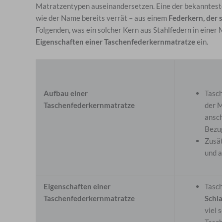
Matratzentypen auseinandersetzen. Eine der bekannteste
wie der Name bereits verrät – aus einem
Federkern, der 
Folgenden, was ein solcher Kern aus Stahlfedern in eine
Eigenschaften einer Taschenfederkernmatratze
ein.
Aufbau einer
Tasc
Taschenfederkernmatratze
der M
ansch
Bezu
Zusät
und a
Eigenschaften einer
Tasc
Taschenfederkernmatratze
Schl
viel 
Tasch