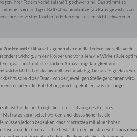
egen ihrer Federn verhältnismäßig schwer sind. Das stimmt so
e mit einer vernünftigen Kaltschaummatratze (ab Raumgewicht von
Dementsprechend sind Taschenfederkernmatratzen nicht schwerer zu
e Punktelastizität
aus: Es geben also nur die Federn nach, die auch
besonders wichtig, um den Körper und vor allem die Wirbelsäule optim
te ein, was auch mit der
starken Anpassungsfähigkeit
von
 solche Matratzen formstabil und langlebig. Daraus folgt, dass der
kkehrt, sobald der Druck von der jeweiligen Stelle genommen wird.
rmeiden zudem die Entstehung von Liegekuhlen, was die
lange
nzahl
ist für die bestmögliche Unterstützung des Körpers
r Matratze verarbeitet worden sind, desto höher ist die
 Sie müssen jedoch bedenken, dass Matratzen mit einer hohen
ige Taschenfederkernmatratze besteht in den meisten Fällen
aus etw
ner geringeren Anzahl an Federn, die dennoch über eine sehr gute