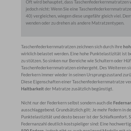
Oft wird behauptet, dass Taschenfederkernmatratzen w
jedoch nicht: Wenn Sie eine Taschenfederkernmatratz
40) vergleichen, wiegen diese ungefähr gleich viel. 
wenden oder zu drehen als andere Matratzentypen.
Taschenfederkernmatratzen zeichnen sich durch ihre
hoh
wirklich belastet werden. Eine hohe Punktelastizität ist 
zu stützen. So sinken nur Bereiche wie Schultern oder Hüf
Taschenfederkernmatratzen einhergeht. Des Weiteren sind
Federkern immer wieder in seinen Ursprungszustand zurüc
Diese Eigenschaften einer Taschenfederkernmatratze ve
Haltbarkeit
der Matratze zusätzlich begünstigt.
Nicht nur der Federkern selbst sondern auch die
Federna
ausschlaggebend. Grundsätzlich gilt: Je mehr Federn in de
Punktelastizität und desto besser ist der Schlafkomfort.
Federnanzahl deutlich kostspieliger sind: Eine hochwert
500 Federn
, jedoch gibt es auch genügend Modelle mit ei