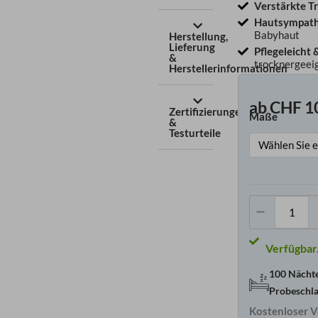
Verstärkte T
Hautsympath
Babyhaut
Herstellung,
Lieferung
Pflegeleicht 
&
trocknergeei
Herstellerinformationen
ab
CHF
1
Zertifizierungen
Maße
Baby
&
Testurteile
Meng
100 Nächt
Probeschl
Kostenloser V