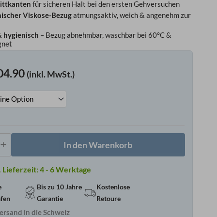
rittkanten
für sicheren Halt bei den ersten Gehversuchen
ischer Viskose-Bezug
atmungsaktiv, weich & angenehm zur
& hygienisch
– Bezug abnehmbar, waschbar bei 60°C &
gnet
04.90
(inkl. MwSt.)
matratze
e
In den Warenkorb
Lieferzeit:
4 - 6 Werktage
e
Bis zu 10 Jahre
Kostenlose
afen
Garantie
Retoure
ersand in die Schweiz