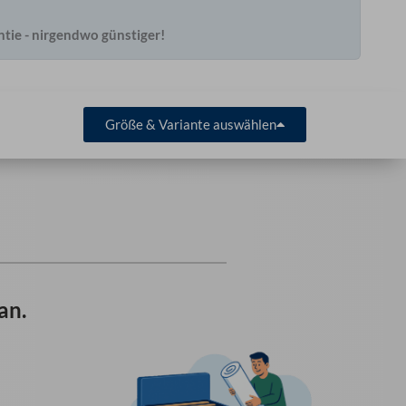
ntie - nirgendwo günstiger!
Größe & Variante auswählen
an.