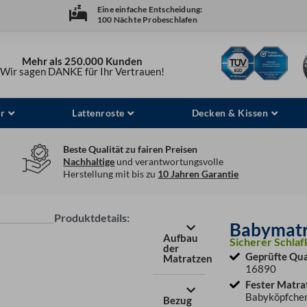
Eine einfache Entscheidung:
100 Nächte Probeschlafen
Mehr als 250.000 Kunden
Wir sagen DANKE für Ihr Vertrauen!
r
Lattenroste
Decken & Kissen
Beste Qualität zu fairen Preisen
Nachhaltige
und verantwortungsvolle
Herstellung mit bis zu
10 Jahren Garantie
Produktdetails:
Babymatr
Aufbau
Sicherer Schlaf
der
Geprüfte Qua
Matratzen
16890
Fester Matra
Babyköpfche
Bezug