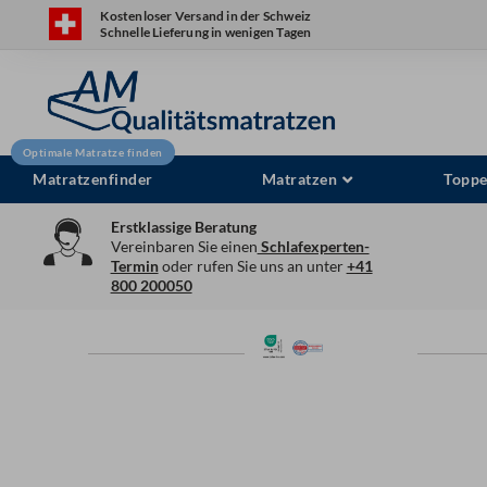
Zum
Kostenloser Versand in der Schweiz
Schnelle Lieferung in wenigen Tagen
Inhalt
springen
Matratzenfinder
Matratzen
Toppe
Erstklassige Beratung
Vereinbaren Sie einen
Schlafexperten-
Termin
oder rufen Sie uns an unter
+41
800 200050