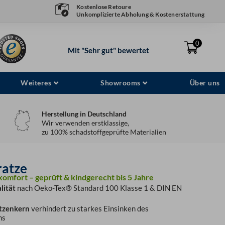
Kostenlose Retoure
Unkomplizierte Abholung & Kostenerstattung
0
Mit "Sehr gut" bewertet
Weiteres
Showrooms
Über uns
Herstellung in Deutschland
Wir verwenden erstklassige,
zu 100% schadstoffgeprüfte Materialien
atze
komfort – geprüft & kindgerecht bis 5 Jahre
lität
nach Oeko-Tex® Standard 100 Klasse 1 & DIN EN
tzenkern
verhindert zu starkes Einsinken des
ns