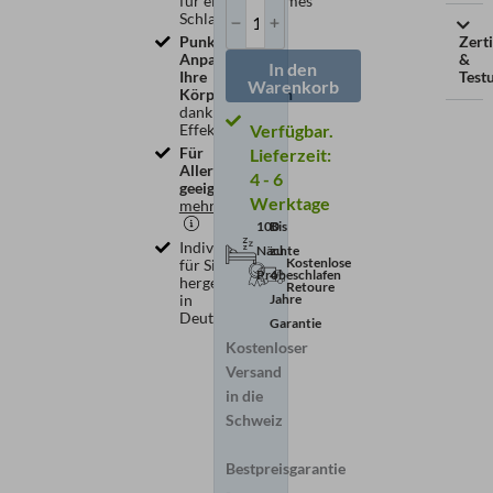
für ein angenehmes
Schlafklima
Punktgenaue
Zert
Anpassung an
&
In den
Ihre
Testu
Warenkorb
Körperkonturen
dank Memory-
Effekt
Für
Lieferzeit:
Allergiker
4 - 6
geeignet
–
Werktage
mehr Info
Bis
100
Individuell
zu
Nächte
Kostenlose
für Sie
4
Probeschlafen
hergestellt
Retoure
Jahre
in
Deutschland
Garantie
Kostenloser
Versand
in die
Schweiz
Bestpreisgarantie
-