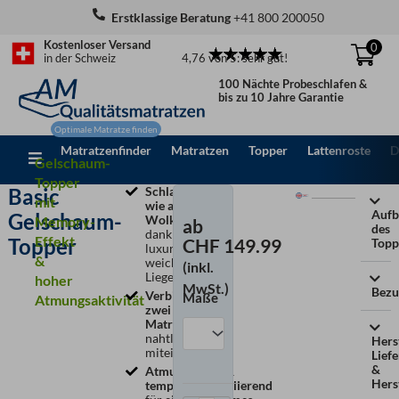
Zum
Erstklassige Beratung
+41 800 200050
Inhalt
Kostenloser Versand
0
springen
4,76 von 5: sehr gut!
in der Schweiz
100 Nächte Probeschlafen &
bis zu 10 Jahre Garantie
Matratzenfinder
Matratzen
Topper
Lattenroste
D
Gelschaum-
Topper
Basic
Schlafen
mit
wie auf
Aufb
Gelschaum-
Wolken
–
Memory-
ab
des
dank
Effekt
Topper
CHF
149.99
Topp
luxuriös
&
weichem
(inkl.
Liegegefühl
hoher
MwSt.)
Bezu
Verbindet
Maße
Atmungsaktivität
Basic
zwei
Gelschaum-
Matratzen
nahtlos
Hers
Topper
miteinander
Lief
Menge
&
Atmungsaktiv &
Hers
temperaturregulierend