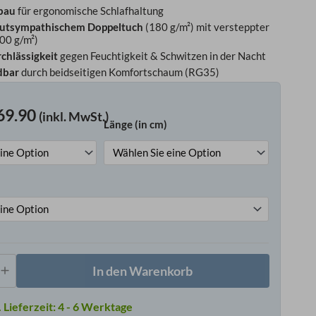
bau
für ergonomische Schlafhaltung
autsympathischem Doppeltuch
(180 g/m²) mit versteppter
00 g/m²)
chlässigkeit
gegen Feuchtigkeit & Schwitzen in der Nacht
dbar
durch beidseitigen Komfortschaum (RG35)
69.90
(inkl. MwSt.)
Länge (in cm)
n
enfederkernmatratze
e
In den Warenkorb
Lieferzeit:
4 - 6 Werktage