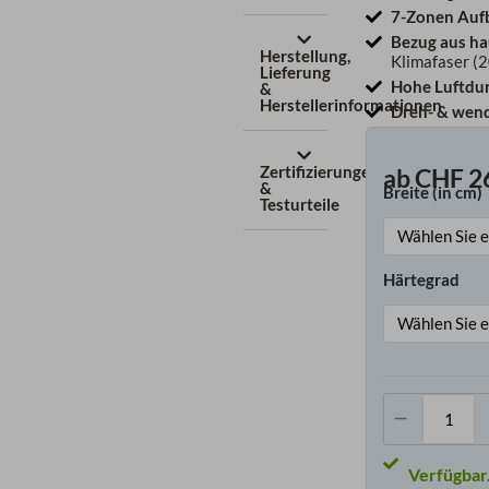
7-Zonen Auf
Bezug aus h
Herstellung,
Klimafaser (2
Lieferung
Hohe Luftdur
&
Herstellerinformationen
Dreh- & wen
Zertifizierungen
ab
CHF
2
&
Breite (in cm)
Basic
Testurteile
7-
Zone
Tasch
Härtegrad
Meng