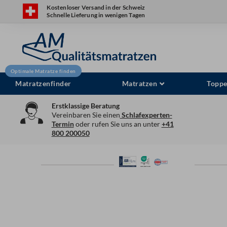
Zum
Kostenloser Versand in der Schweiz
Schnelle Lieferung in wenigen Tagen
Inhalt
springen
Matratzenfinder
Matratzen
Toppe
Erstklassige Beratung
Vereinbaren Sie einen
Schlafexperten-
Termin
oder rufen Sie uns an unter
+41
800 200050