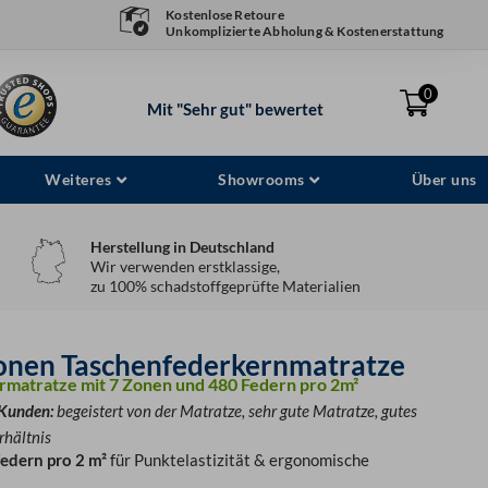
Kostenlose Retoure
Unkomplizierte Abholung & Kostenerstattung
0
Mit "Sehr gut" bewertet
Weiteres
Showrooms
Über uns
Herstellung in Deutschland
Wir verwenden erstklassige,
zu 100% schadstoffgeprüfte Materialien
Zonen Taschenfederkernmatratze
ermatratze mit 7 Zonen und 480 Federn pro 2m²
 Kunden:
begeistert von der Matratze, sehr gute Matratze, gutes
rhältnis
edern pro 2 m²
für Punktelastizität & ergonomische