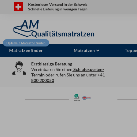
Zum
Kostenloser Versand in der Schweiz
Schnelle Lieferung in wenigen Tagen
Inhalt
springen
Matratzenfinder
Matratzen
Toppe
Erstklassige Beratung
Vereinbaren Sie einen
Schlafexperten-
Termin
oder rufen Sie uns an unter
+41
800 200050