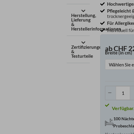
Hochwertige
Pflegeleicht 
Herstellung,
trocknergeei
Lieferung
Für Allergike
&
Herstellerinformationen
Individuell fü
Zertifizierungen
ab
CHF
2
&
Breite (in cm)
Bonel
Testurteile
Meng
100 Nächt
Probeschl