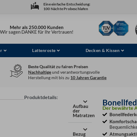
Eine einfache Entscheidung:
100 Nächte Probeschlafen
Mehr als 250.000 Kunden
Wir sagen DANKE für Ihr Vertrauen!
r
Lattenroste
Decken & Kissen
Beste Qualität zu fairen Preisen
Nachhaltige
und verantwortungsvolle
Herstellung mit bis zu
10 Jahren Garantie
Produktdetails:
Bonellfe
Aufbau
Der bewährte Al
der
Bonellfederk
Matratzen
Komfortsch
Bequemlichke
Bezug
Atmungsakti