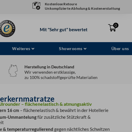
Kostenlose Retoure
Unkomplizierte Abholung & Kostenerstattung
0
Mit "Sehr gut" bewertet
Weiteres
Showrooms
Über uns
Herstellung in Deutschland
Wir verwenden erstklassige,
zu 100% schadstoffgeprüfte Materialien
derkernmatratze
lrounder – flächenelastisch & atmungsaktiv
ern 16 cm
– flächenelastisch & bewährt in der Hotellerie
aum-Ummantelung
für zusätzliche Stützkraft &
it
v & temperaturregulierend
gegen nächtliches Schwitzen