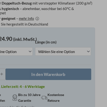
r Doppeltuch-Bezug
mit versteppter Klimafaser (200 g/m²)
& hygienisch
– abnehmbar, waschbar bei 60°C &
gnet
r geeignet
–
mehr Info
r Sie hergestellt in Deutschland
24.90
(inkl. MwSt.)
Länge (in cm)
lfederkernmatratze
e
In den Warenkorb
Lieferzeit:
4 - 6 Werktage
e
Bis zu 10 Jahre
Kostenlose
afen
Garantie
Retoure