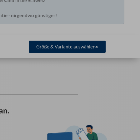
ersand in die Schweiz
ntie - nirgendwo günstiger!
Größe & Variante auswählen
an.