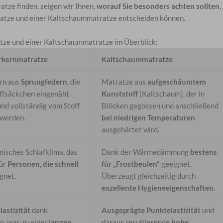
atze finden, zeigen wir Ihnen,
worauf Sie besonders achten sollten
,
ratze und einer Kaltschaummatratze entscheiden können.
tze und einer Kaltschaummatratze im Überblick:
rkernmatratze
Kaltschaummatratze
rn aus
Sprungfedern
, die
Matratze aus
aufgeschäumtem
offsäckchen eingenäht
Kunststoff
(Kaltschaum), der in
nd vollständig vom Stoff
Blöcken gegossen und anschließend
werden.
bei niedrigen Temperaturen
ausgehärtet wird.
nisches Schlafklima, das
Dank der Wärmedämmung
bestens
für
Personen, die schnell
für „Frostbeulen“
geeignet.
ignet.
Überzeugt gleichzeitig durch
exzellente Hygieneeigenschaften.
astizität
dank
Ausgeprägte Punktelastizität
und
n, was zu einer
langen
daraus resultierende
hohe