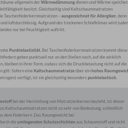
Schäume allgemein der
Wärmedämmung
dienen und Wärme speicher
eitfähigkeit besitzt. Gleichzeitig sind Kaltschaummatratzen
wie Taschenfederkernmatratzen –
ausgezeichnet für Allergiker
, denn
und luftdurchlässig. Aufgrund des trockenen Schlafklimas wird zude
 beides nur bei Feuchtigkeit auftritt.
 hohe
Punktelastizität.
Bei Taschenfederkernmatratzen kommt diese
lfedern geben punktuell nur an den Stellen nach, auf die wirklich
, bleiben in ihrer Form, sodass sich die Druckbelastung nicht auf die
 gilt: Sofern eine
Kaltschaummatratze
über ein
hohes Raumgewic
ragen) verfügt, ist sie gleichzeitig besonders
punktelastisch
.
mstoff
bei der Herstellung von Matratzenkernen bezieht, ist dieser
 zu Kaltschaummatratzen nicht so sehr von Bedeutung, schließlich
aus dem Federkern. Das Raumgewicht bei
durch die
umliegenden Schutzschichten
aus Schaumstoff und nicht