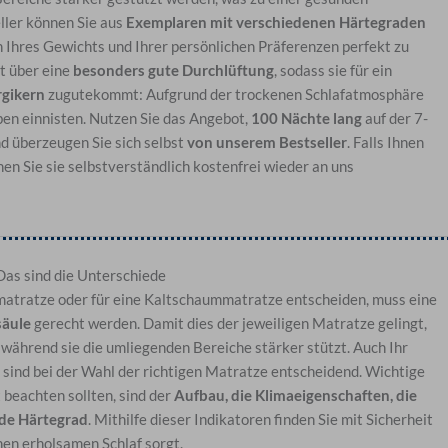
ller können Sie aus
Exemplaren mit verschiedenen Härtegraden
h Ihres Gewichts und Ihrer persönlichen Präferenzen perfekt zu
t über eine
besonders gute Durchlüftung
, sodass sie für ein
rgikern
zugutekommt: Aufgrund der trockenen Schlafatmosphäre
ben einnisten. Nutzen Sie das Angebot,
100 Nächte lang
auf der 7-
d überzeugen Sie sich selbst
von unserem Bestseller
. Falls Ihnen
en Sie sie selbstverständlich kostenfrei wieder an uns
as sind die Unterschiede
matratze oder für eine Kaltschaummatratze entscheiden, muss eine
säule
gerecht werden. Damit dies der jeweiligen Matratze gelingt,
, während sie die umliegenden Bereiche stärker stützt. Auch Ihr
sind bei der Wahl der richtigen Matratze entscheidend. Wichtige
beachten sollten, sind der
Aufbau, die Klimaeigenschaften, die
nde Härtegrad
. Mithilfe dieser Indikatoren finden Sie mit Sicherheit
inen erholsamen Schlaf sorgt.