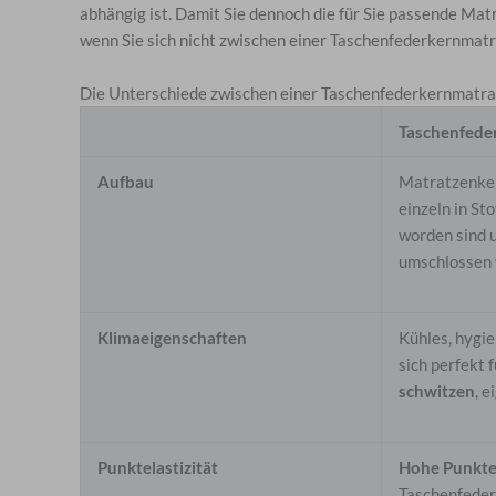
abhängig ist. Damit Sie dennoch die für Sie passende Matr
wenn Sie sich nicht zwischen einer Taschenfederkernmat
Die Unterschiede zwischen einer Taschenfederkernmatra
Taschenfede
Aufbau
Matratzenke
einzeln in St
worden sind u
umschlossen 
Klimaeigenschaften
Kühles, hygie
sich perfekt 
schwitzen
, e
Punktelastizität
Hohe Punktel
Taschenfeder