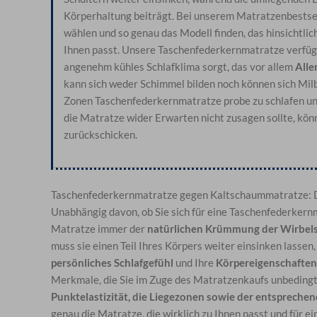
Körperhaltung beiträgt. Bei unserem Matratzenbestse
wählen und so genau das Modell finden, das hinsichtlic
Ihnen passt. Unsere Taschenfederkernmatratze verfüg
angenehm kühles Schlafklima sorgt, das vor allem
Alle
kann sich weder Schimmel bilden noch können sich Mil
Zonen Taschenfederkernmatratze probe zu schlafen un
die Matratze wider Erwarten nicht zusagen sollte, könn
zurückschicken.
Taschenfederkernmatratze gegen Kaltschaummatratze: D
Unabhängig davon, ob Sie sich für eine Taschenfederkern
Matratze immer der
natürlichen Krümmung der Wirbel
muss sie einen Teil Ihres Körpers weiter einsinken lassen
persönliches Schlafgefühl
und Ihre
Körpereigenschaften
Merkmale, die Sie im Zuge des Matratzenkaufs unbedingt 
Punktelastizität, die Liegezonen sowie der entspreche
genau die Matratze, die wirklich zu Ihnen passt und für e