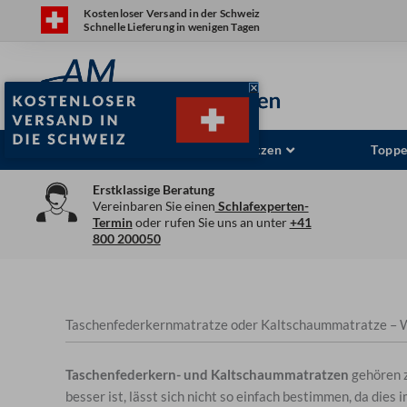
Zum
Kostenloser Versand in der Schweiz
Schnelle Lieferung in wenigen Tagen
Inhalt
springen
Matratzenfinder
Matratzen
Toppe
Erstklassige Beratung
Vereinbaren Sie einen
Schlafexperten-
Termin
oder rufen Sie uns an unter
+41
800 200050
Taschenfederkernmatratze oder Kaltschaummatratze – W
Taschenfederkern- und Kaltschaummatratzen
gehören 
besser ist, lässt sich nicht so einfach bestimmen, da di