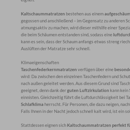
Kaltschaummatratzen
bestehen aus einem
aufgeschäum
gegossen und anschließend – im Gegensatz zu anderen 
atmungsaktiv zu machen, wird dieser mithilfe einer Spezi
die beim Schäumen entstanden sind, sodass eine
luftdurc
kann es sein, dass der Schaum anfangs etwas streng riech
Auslüften der Matratze sehr schnell.
Klimaeigenschaften
Taschenfederkernmatratzen
verfügen über eine
besonde
wird: Da zwischen den einzelnen Taschenfedern und Schu
nach außen geleitet werden. Aus diesem Grund sind Tas
geeignet, denn dank der
guten Luftzirkulation
kann kein 
einnisten. Gleichzeitig führt die Luftdurchlässigkeit bei
Schlafklima
herrscht. Für Personen, die dazu neigen, nach
Falls Ihnen in der Nacht jedoch schnell kalt wird, ist ein 
Stattdessen eignen sich
Kaltschaummatratzen
perfekt f