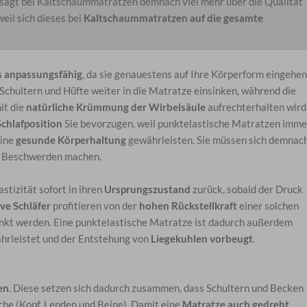
sagt bei Kaltschaummatratzen demnach viel mehr über die Qualität
eil sich dieses bei
Kaltschaummatratzen auf die gesamte
 anpassungsfähig
, da sie genauestens auf Ihre Körperform eingehen
Schultern und Hüfte weiter in die Matratze einsinken, während die
it die
natürliche Krümmung der Wirbelsäule
aufrechterhalten wird
Schlafposition
Sie bevorzugen, weil punktelastische Matratzen imme
eine
gesunde Körperhaltung
gewährleisten. Sie müssen sich demnac
e Beschwerden machen.
tizität sofort in ihren
Ursprungszustand
zurück, sobald der Druck
ive Schläfer
profitieren von der
hohen Rückstellkraft
einer solchen
änkt werden. Eine punktelastische Matratze ist dadurch außerdem
rleistet und der Entstehung von
Liegekuhlen vorbeugt
.
en
. Diese setzen sich dadurch zusammen, dass Schultern und Becken
che (Kopf, Lenden und Beine). Damit eine
Matratze auch gedreht