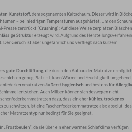
ten Kunststoff
, dem sogenannten Kaltschaum. Dieser wird in Blöck
Schäumen –
bei niedrigen Temperaturen
ausgehärtet. Um den Schaum
al-Presse zerdrückt (
Crushing
): Auf diese Weise zerplatzen Bläschen
hlässige Struktur
erzeugt wird. Aufgrund des Herstellungsverfahren
t. Der Geruch ist aber ungefährlich und verfliegt nach kurzem
rs gute Durchlüftung
, die durch den Aufbau der Matratze ermöglic
tzschichten genug Platz ist, kann Wärme und Feuchtigkeit umgehend
chenfederkernmatratzen
äußerst hygienisch
und bestens
für Allergik
Schimmel entstehen. Auch Milben können sich deswegen nicht
 Taschenfederkernmatratzen dazu, dass ein eher
kühles, trockenes
ts zu schwitzen, ist eine Taschenfederkernmatratze also absolut ideal
solcher Matratzentyp nur bedingt für Sie geeignet.
ür „Frostbeulen“
, da sie über ein eher warmes Schlafklima verfügen.