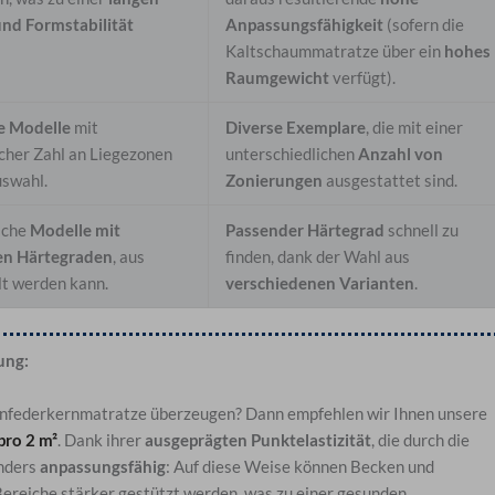
und Formstabilität
Anpassungsfähigkeit
(sofern die
Kaltschaummatratze über ein
hohes
Raumgewicht
verfügt).
e Modelle
mit
Diverse Exemplare
, die mit einer
icher Zahl an Liegezonen
unterschiedlichen
Anzahl von
uswahl.
Zonierungen
ausgestattet sind.
iche
Modelle mit
Passender Härtegrad
schnell zu
en Härtegraden
, aus
finden, dank der Wahl aus
t werden kann.
verschiedenen Varianten
.
lung:
henfederkernmatratze überzeugen? Dann empfehlen wir Ihnen unsere
pro 2 m²
. Dank ihrer
ausgeprägten Punktelastizität
, die durch die
onders
anpassungsfähig
: Auf diese Weise können Becken und
Bereiche stärker gestützt werden, was zu einer gesunden