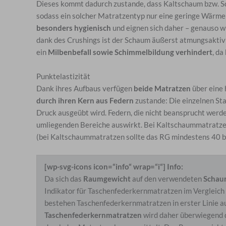
Dieses kommt dadurch zustande, dass Kaltschaum bzw. 
sodass ein solcher Matratzentyp nur eine geringe Wärmel
besonders hygienisch
und eignen sich daher – genauso 
dank des Crushings ist der Schaum äußerst atmungsaktiv 
ein
Milbenbefall sowie Schimmelbildung verhindert
, da
Punktelastizität
Dank ihres Aufbaus verfügen
beide Matratzen
über eine
durch ihren Kern aus Federn
zustande: Die einzelnen Stah
Druck ausgeübt wird. Federn, die nicht beansprucht werden
umliegenden Bereiche auswirkt. Bei Kaltschaummatratzen
(bei Kaltschaummatratzen sollte das RG mindestens 40 bet
[wp-svg-icons icon=“info“ wrap=“i“] Info:
Da sich das
Raumgewicht
auf den verwendeten
Schau
Indikator für Taschenfederkernmatratzen im Vergleich
bestehen Taschenfederkernmatratzen in erster Linie 
Taschenfederkernmatratzen
wird daher überwiegend 