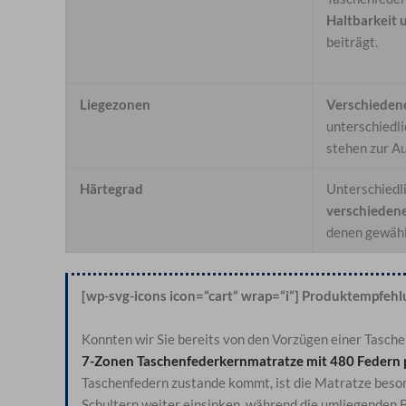
Haltbarkeit 
beiträgt.
Liegezonen
Verschieden
unterschiedl
stehen zur A
Härtegrad
Unterschiedl
verschieden
denen gewähl
[wp-svg-icons icon=“cart“ wrap=“i“] Produktempfeh
Konnten wir Sie bereits von den Vorzügen einer Tasc
7-Zonen Taschenfederkernmatratze
mit
480 Federn 
Taschenfedern zustande kommt, ist die Matratze bes
Schultern weiter einsinken, während die umliegenden 