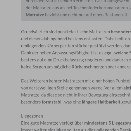
durch den Matratzenkern ermittelt. Das Raumgewicht 
der Matratze aus als bei Taschenfederkernmatratzen, w
Matratze
bezieht und nicht nur auf einen Bestandteil.
Grundsätzlich sind punktelastische Matratzen
besonders
und diesen dahingehend bestens entlasten: Dabei sollten 
umliegenden Körperpartien stärker gestützt werden, dam
Dank der hohen Anpassungsfähigkeit ist es
egal, welche 
bestens auf eine Druckbelastung reagieren und dadurch 
keine Sorgen um mögliche Rückenschmerzen oder ander
Des Weiteren kehren Matratzen mit einer hohen Punktelas
von der jeweiligen Stelle genommen wurde. Vor allem
akt
Matratze, da diese so nicht in ihrer Bewegung eingeschr
besonders
formstabil
, was eine
längere Haltbarkeit
gewäh
Liegezonen
Eine gute Matratze verfügt über
mindestens 5 Liegezon
immer weiter einsinken sollten als die umliegenden Berei