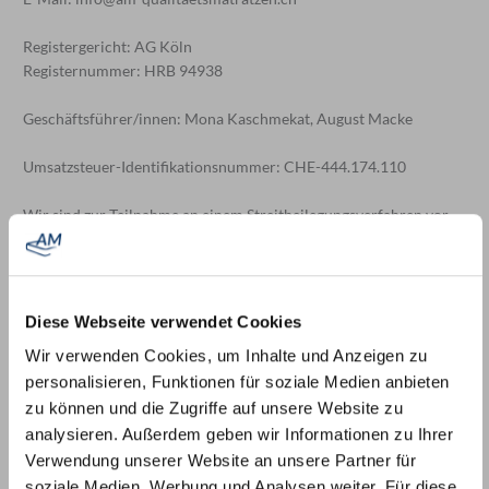
Registergericht: AG Köln
Registernummer: HRB 94938
Geschäftsführer/innen: Mona Kaschmekat, August Macke
Umsatzsteuer-Identifikationsnummer: CHE-444.174.110
Wir sind zur Teilnahme an einem Streitbeilegungsverfahren vor
einer Verbraucherschlichtungsstelle weder verpflichtet noch
bereit.
Diese Webseite verwendet Cookies
Wir verwenden Cookies, um Inhalte und Anzeigen zu
personalisieren, Funktionen für soziale Medien anbieten
Stand: 30.07.2026, 22:46:29
zu können und die Zugriffe auf unsere Website zu
analysieren. Außerdem geben wir Informationen zu Ihrer
Verwendung unserer Website an unsere Partner für
soziale Medien, Werbung und Analysen weiter. Für diese