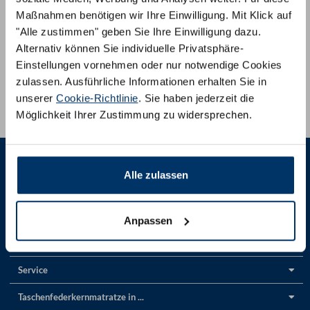
Maßnahmen benötigen wir Ihre Einwilligung. Mit Klick auf
Wir beraten Sie gerne:
"Alle zustimmen" geben Sie Ihre Einwilligung dazu.
Per Telefon:
+
41 800 200050
Alternativ können Sie individuelle Privatsphäre-
Einstellungen vornehmen oder nur notwendige Cookies
Per E-Mail:
info@am-qualitaetsmatratzen.ch
zulassen. Ausführliche Informationen erhalten Sie in
unserer
Cookie-Richtlinie
. Sie haben jederzeit die
Vor Ort
in unseren Showrooms
Möglichkeit Ihrer Zustimmung zu widersprechen.
Alle zulassen
Anpassen
Produkte
Service
Taschenfederkernmatratze in ...