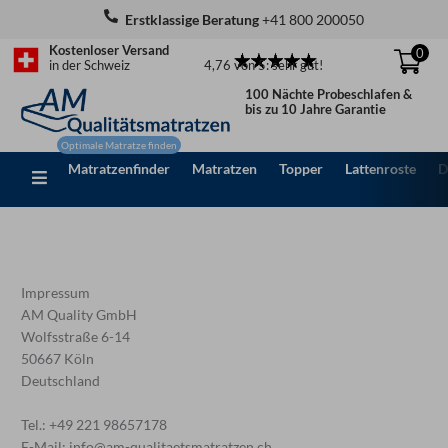
Zum
Erstklassige Beratung
+41 800 200050
Inhalt
Kostenloser Versand
0
springen
4,76 von 5: sehr gut!
in der Schweiz
100 Nächte Probeschlafen &
bis zu 10 Jahre Garantie
Matratzenfinder
Matratzen
Topper
Lattenroste
D
Impressum
AM Quality GmbH
Wolfsstraße 6-14
50667 Köln
Deutschland
Tel.: +49 221 98657178
E-Mail: info@am-qualitaetsmatratzen.ch