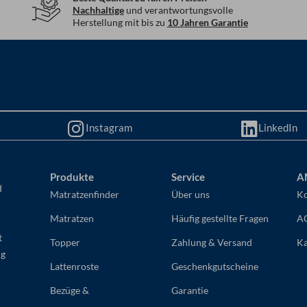
Nachhaltige
und verantwortungsvolle
Herstellung mit bis zu
10 Jahren Garantie
Instagram
LinkedIn
Produkte
Service
A
d
Matratzenfinder
Über uns
Ko
Matratzen
Häufig gestellte Fragen
A
t
Topper
Zahlung & Versand
Ka
ng
Lattenroste
Geschenkgutscheine
Bezüge &
Garantie