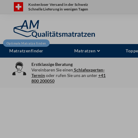
Zum
Kostenloser Versand in der Schweiz
Schnelle Lieferung in wenigen Tagen
Inhalt
springen
Matratzenfinder
Matratzen
Toppe
Erstklassige Beratung
Vereinbaren Sie einen
Schlafexperten-
Termin
oder rufen Sie uns an unter
+41
800 200050