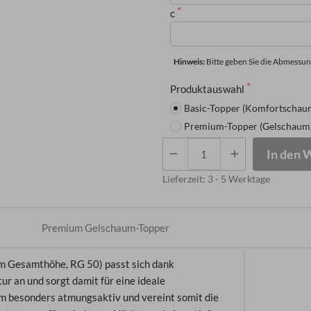
c
Hinweis: 
Bitte geben Sie die Abmessun
Produktauswahl
Basic-Topper (Komfortschau
Premium-Topper (Gelschaum
Topper
In den 
mit
vier
Lieferzeit:
3 - 5 Werktage
schrägen
Eckabschnitten
Premium Gelschaum-Topper
Menge
cm Gesamthöhe, RG 50) passt sich dank
 an und sorgt damit für eine ideale
um besonders atmungsaktiv und vereint somit die