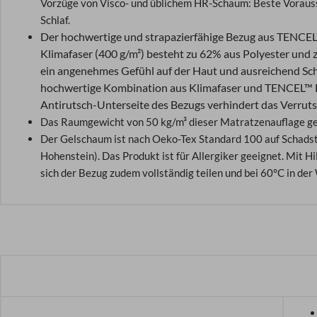
Vorzüge von Visco- und üblichem HR-Schaum: Beste Vorauss
Schlaf.
Der hochwertige und strapazierfähige Bezug aus TENCEL™
Klimafaser (
400 g/m²)
besteht zu 62% aus Polyester und zu
ein angenehmes Gefühl auf der Haut und ausreichend Schu
hochwertige Kombination aus Klimafaser und
TENCEL™ L
Antirutsch-Unterseite des Bezugs verhindert das Verrut
Das Raumgewicht von 50 kg/m³ dieser Matratzenauflage gew
Der Gelschaum ist nach Oeko-Tex Standard 100 auf Schadstof
Hohenstein). Das Produkt ist für Allergiker geeignet. Mit 
sich der Bezug zudem vollständig teilen und bei 60°C in d