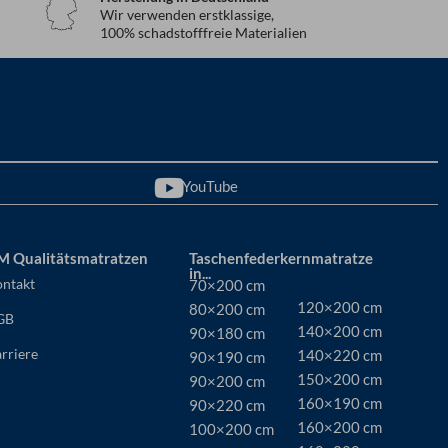
Wir verwenden erstklassige,
100% schadstofffreie Materialien
YouTube
M Qualitätsmatratzen
Taschenfederkernmatratze
in...
ntakt
70×200 cm
120×200 cm
80×200 cm
GB
140×200 cm
90×180 cm
rriere
140×220 cm
90×190 cm
150×200 cm
90×200 cm
160×190 cm
90×220 cm
160×200 cm
100×200 cm