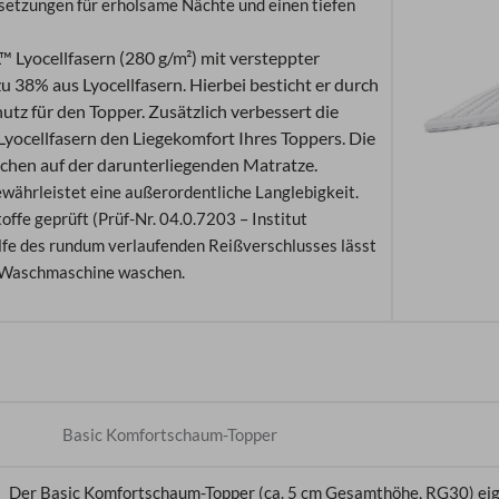
etzungen für erholsame Nächte und einen tiefen
 Lyocellfasern (280 g/m²) mit versteppter
 38% aus Lyocellfasern. Hierbei besticht er durch
tz für den Topper. Zusätzlich verbessert die
yocellfasern
den Liegekomfort Ihres Toppers. Die
schen auf der darunterliegenden Matratze.
ährleistet eine außerordentliche Langlebigkeit.
fe geprüft (Prüf-Nr. 04.0.7203 – Institut
Hilfe des rundum verlaufenden Reißverschlusses lässt
er Waschmaschine waschen.
Basic Komfortschaum-Topper
Der Basic Komfortschaum-Topper (ca. 5 cm Gesamthöhe, RG30) eig