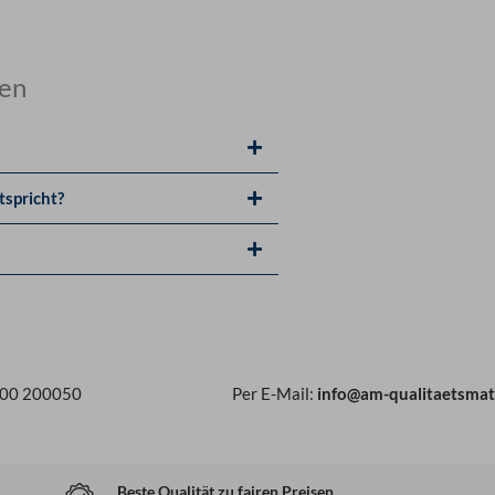
gen
tspricht?
800 200050
Per E-Mail:
info@am-qualitaetsmat
Beste Qualität zu fairen Preisen