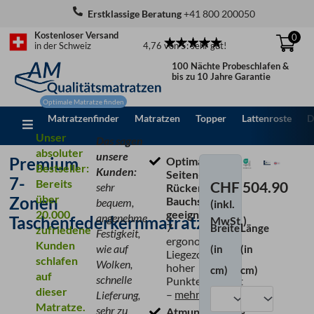
Zum
Erstklassige Beratung
+41 800 200050
Inhalt
Kostenloser Versand
0
springen
4,76 von 5: sehr gut!
in der Schweiz
100 Nächte Probeschlafen &
bis zu 10 Jahre Garantie
Matratzenfinder
Matratzen
Topper
Lattenroste
D
Unser
Das sagen
absoluter
unsere
Premium
Optimal für
Bestseller:
Kunden:
Seiten-,
7-
Bereits
CHF
504.90
sehr
Rücken- &
über
Zonen
Bauchschläfer
bequem,
(inkl.
20.000
geeignet,
dank
angenehme
Taschenfederkernmatratze
MwSt.)
7
Breite
Länge
zufriedene
Premium
Festigkeit,
ergonomischen
Kunden
7-
wie auf
(in
(in
Liegezonen &
schlafen
Zonen
Wolken,
hoher
cm)
cm)
auf
Taschenfederkernm
schnelle
Punktelastizität
dieser
Menge
–
mehr Info
Lieferung,
Matratze.
sehr zu
Atmungsaktiv &