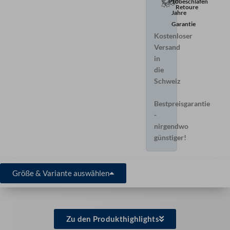
Probeschlafen
10
Retoure
Jahre
Garantie
Kostenloser
Versand
in
die
Schweiz
Bestpreisgarantie
-
nirgendwo
günstiger!
Größe & Variante auswählen
Zu den Produkthighlights