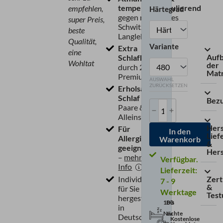
temperaturregulierend
empfehlen,
Härtegrad
gegen nächtliches
super Preis,
Schwitzen & für
beste
Langlebigkeit
Qualität,
Variante
Extra
eine
Auf
Schlafkomfort
Wohltat
der
durch 24 cm
Mat
Premiumhöhe
AUSWAHL
ZURÜCKSETZEN
Erholsamer
Schlaf
für
Bez
Paare &
Alleinschläfer
Hers
Für
In den
Lief
Allergiker
Warenkorb
&
geeignet
Hers
–
mehr
Info
Lieferzeit:
Individuell
Zert
7 - 9
&
für Sie
Werktage
Test
hergestellt
100
Bis
in
Nächte
zu
Deutschland
Kostenlose