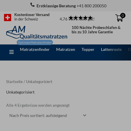
Zum
Erstklassige Beratung
+41 800 200050
Inhalt
Kostenloser Versand
0
springen
4,76 von 5: sehr gut!
in der Schweiz
100 Nächte Probeschlafen &
bis zu 10 Jahre Garantie
Matratzenfinder
Matratzen
Topper
Lattenroste
D
Nach
Preis
sortiert:
aufsteigend
Startseite
/ Unkategorisiert
Unkategorisiert
Alle 4 Ergebnisse werden angezeigt
Preisspanne:
Dieses