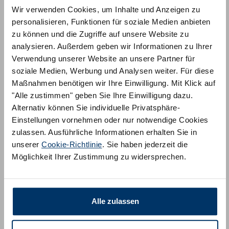
auf.
Wir verwenden Cookies, um Inhalte und Anzeigen zu
Die
personalisieren, Funktionen für soziale Medien anbieten
Op
Unkategorisiert
Unkategorisiert
zu können und die Zugriffe auf unsere Website zu
kö
Hochwertiges Spannbettlaken
Gutschein
auf
analysieren. Außerdem geben wir Informationen zu Ihrer
für Topper
der
CHF
50.00
(inkl. MwSt.)
Verwendung unserer Website an unsere Partner für
CHF
79.99
–
CHF
159.99
(inkl. MwSt.)
Pro
soziale Medien, Werbung und Analysen weiter. Für diese
gew
Maßnahmen benötigen wir Ihre Einwilligung. Mit Klick auf
we
"Alle zustimmen" geben Sie Ihre Einwilligung dazu.
Alternativ können Sie individuelle Privatsphäre-
Einstellungen vornehmen oder nur notwendige Cookies
zulassen. Ausführliche Informationen erhalten Sie in
unserer
Cookie-Richtlinie
. Sie haben jederzeit die
Möglichkeit Ihrer Zustimmung zu widersprechen.
Wir beraten Sie gerne:
Per Telefon:
+
41 800 200050
Per E-Mail:
info@am-qualitaetsmatratzen.ch
Alle zulassen
Vor Ort
in unseren Showrooms