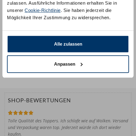
zulassen. Ausführliche Informationen erhalten Sie in
unserer
Cookie-Richtlinie
. Sie haben jederzeit die
Übernehmen
Möglichkeit Ihrer Zustimmung zu widersprechen.
Weiter
Alle zulassen
Kostenloser Versand
100 Nächte Probeschlafen
Anpassen
Direkt vom Hersteller
SHOP-BEWERTUNGEN





Bewertet
Tolle Qualität des Toppers. Ich schlafe wie auf Wolken. Versand
mit
und Verpackung waren top. Jederzeit würde ich dort wieder
5
kaufen.