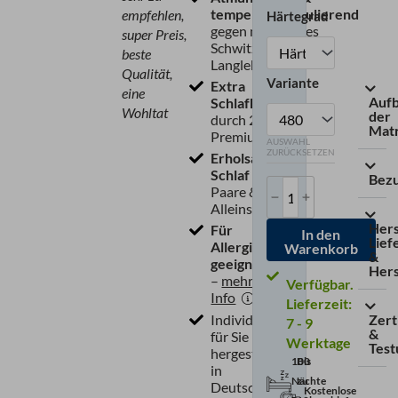
temperaturregulierend
empfehlen,
Härtegrad
gegen nächtliches
super Preis,
Schwitzen & für
beste
Langlebigkeit
Qualität,
Variante
Extra
eine
Auf
Schlafkomfort
Wohltat
der
durch 24 cm
Mat
Premiumhöhe
AUSWAHL
ZURÜCKSETZEN
Erholsamer
Schlaf
für
Bez
Paare &
Alleinschläfer
Hers
Für
In den
Lief
Allergiker
Warenkorb
&
geeignet
Hers
–
mehr
Info
Lieferzeit:
Individuell
Zert
7 - 9
&
für Sie
Werktage
Test
hergestellt
100
Bis
in
Nächte
zu
Deutschland
Kostenlose