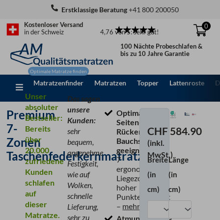
Zum
Erstklassige Beratung
+41 800 200050
Inhalt
Kostenloser Versand
0
springen
4,76 von 5: sehr gut!
in der Schweiz
100 Nächte Probeschlafen &
bis zu 10 Jahre Garantie
Matratzenfinder
Matratzen
Topper
Lattenroste
D
Unser
Das sagen
absoluter
unsere
Premium
Optimal für
Bestseller:
Kunden:
Seiten-,
7-
Bereits
CHF
584.90
sehr
Rücken- &
über
Zonen
Bauchschläfer
bequem,
(inkl.
20.000
geeignet,
dank
angenehme
Taschenfederkernmatratze
MwSt.)
7
Breite
Länge
zufriedene
Premium
Festigkeit,
ergonomischen
Kunden
7-
wie auf
(in
(in
Liegezonen &
schlafen
Zonen
Wolken,
hoher
cm)
cm)
auf
Taschenfederkernm
schnelle
Punktelastizität
dieser
Menge
–
mehr Info
Lieferung,
Matratze.
sehr zu
Atmungsaktiv &