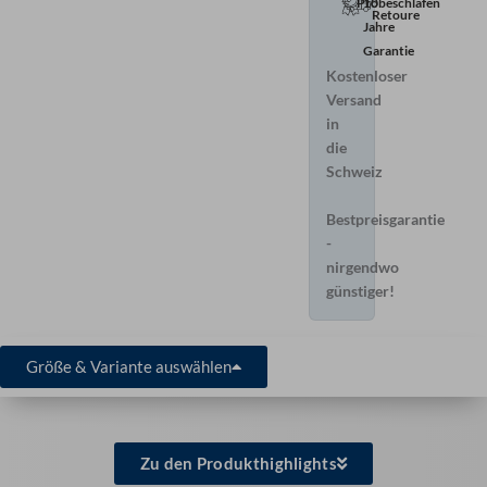
Probeschlafen
10
Retoure
Jahre
Garantie
Kostenloser
Versand
in
die
Schweiz
Bestpreisgarantie
-
nirgendwo
günstiger!
Größe & Variante auswählen
Zu den Produkthighlights