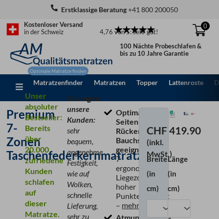
Zum
Erstklassige Beratung
+41 800 200050
Inhalt
Kostenloser Versand
0
springen
4,76 von 5: sehr gut!
in der Schweiz
100 Nächte Probeschlafen &
bis zu 10 Jahre Garantie
Matratzenfinder
Matratzen
Topper
Lattenroste
D
Unser
Das sagen
absoluter
unsere
Premium
Optimal für
Bestseller:
Kunden:
Seiten-,
7-
Bereits
CHF
419.90
sehr
Rücken- &
über
Zonen
Bauchschläfer
bequem,
(inkl.
20.000
geeignet,
dank
angenehme
Taschenfederkernmatratze
MwSt.)
7
Breite
Länge
zufriedene
Premium
Festigkeit,
ergonomischen
Kunden
7-
wie auf
(in
(in
Liegezonen &
schlafen
Zonen
Wolken,
hoher
cm)
cm)
auf
Taschenfederkernm
schnelle
Punktelastizität
dieser
Menge
–
mehr Info
Lieferung,
Matratze.
sehr zu
Atmungsaktiv &