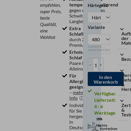
temperaturregulierend
empfehlen,
Härtegrad
gegen nächtliches
super Preis,
Schwitzen & für
beste
Langlebigkeit
Qualität,
Variante
Extra
eine
Auf
Schlafkomfort
Wohltat
der
durch 24 cm
Mat
Premiumhöhe
AUSWAHL
ZURÜCKSETZEN
Erholsamer
Schlaf
für
Bez
Paare &
Alleinschläfer
Hers
Für
In den
Lief
Allergiker
Warenkorb
&
geeignet
Hers
–
mehr
Info
Lieferzeit:
Individuell
Zert
4 - 6
&
für Sie
Werktage
Test
hergestellt
100
Bis
in
Nächte
zu
Deutschland
Kostenlose