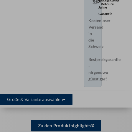
Probeschlafen
10
Retoure
Jahre
Garantie
Kostenloser
Versand
in
die
Schweiz
Bestpreisgarantie
-
nirgendwo
günstiger!
Größe & Variante auswählen
Zu den Produkthighlights