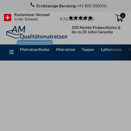
Zum
Erstklassige Beratung
+41 800 200050
Inhalt
Kostenloser Versand
0
springen
4,76 von 5: sehr gut!
in der Schweiz
100 Nächte Probeschlafen &
bis zu 10 Jahre Garantie
Matratzenfinder
Matratzen
Topper
Lattenroste
D