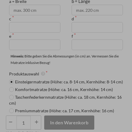
b = Länge
a = Breite
c
d
e
f
Hinweis: 
Bitte geben Sie die Abmessungen (in cm) an. Vermessen Sie die 
Matratze inklusive Bezug!
Produktauswahl
Einsteigermatratze (Höhe: ca. 8-14 cm, Kernhöhe: 8-14 cm)
Komfortmatratze (Höhe: ca. 16 cm, Kernhöhe: 14 cm)
Taschenfederkernmatratze (Höhe: ca. 18 cm, Kernhöhe: 16
cm)
Premiummatratze (Höhe: ca. 17 cm, Kernhöhe: 16 cm)
Matratze
In den Warenkorb
mit
zwei