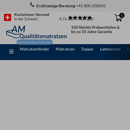
Zum
Erstklassige Beratung
+41 800 200050
Inhalt
Kostenloser Versand
0
springen
4,76 von 5: sehr gut!
in der Schweiz
100 Nächte Probeschlafen &
bis zu 10 Jahre Garantie
Matratzenfinder
Matratzen
Topper
Lattenroste
D