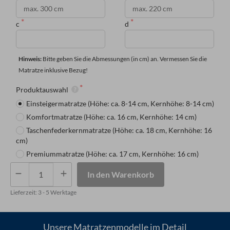
c
d
Hinweis: 
Bitte geben Sie die Abmessungen (in cm) an. Vermessen Sie die 
Matratze inklusive Bezug!
Produktauswahl
Einsteigermatratze (Höhe: ca. 8-14 cm, Kernhöhe: 8-14 cm)
Komfortmatratze (Höhe: ca. 16 cm, Kernhöhe: 14 cm)
Taschenfederkernmatratze (Höhe: ca. 18 cm, Kernhöhe: 16
cm)
Premiummatratze (Höhe: ca. 17 cm, Kernhöhe: 16 cm)
Matratze
In den Warenkorb
mit
zwei
Lieferzeit:
3 - 5 Werktage
Eckausschnitten
Menge
Unsere Matratzenmodelle im Detail