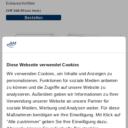
Eckausschnitten
CHF 268.90
(inkl. MwSt.)
Diese Webseite verwendet Cookies
Matratzen
Wir verwenden Cookies, um Inhalte und Anzeigen zu
Matratze mit vier schrägen
personalisieren, Funktionen für soziale Medien anbieten
Eckabschnitten
zu können und die Zugriffe auf unsere Website zu
CHF 342.90
(inkl. MwSt.)
Matratzen
analysieren. Außerdem geben wir Informationen zu Ihrer
Matratze mit zwei schrägen
Verwendung unserer Website an unsere Partner für
Seiten
soziale Medien, Werbung und Analysen weiter. Für diese
CHF 268.90
(inkl. MwSt.)
Maßnahmen benötigen wir Ihre Einwilligung. Mit Klick auf
"Alle zustimmen" geben Sie Ihre Einwilligung dazu.