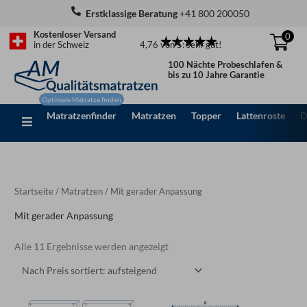
Zum
Erstklassige Beratung
+41 800 200050
Inhalt
Kostenloser Versand
0
springen
4,76 von 5: sehr gut!
in der Schweiz
100 Nächte Probeschlafen &
bis zu 10 Jahre Garantie
Matratzenfinder
Matratzen
Topper
Lattenroste
D
Nach
Preis
sortiert:
aufsteigend
Startseite
/
Matratzen
/ Mit gerader Anpassung
Mit gerader Anpassung
Alle 11 Ergebnisse werden angezeigt